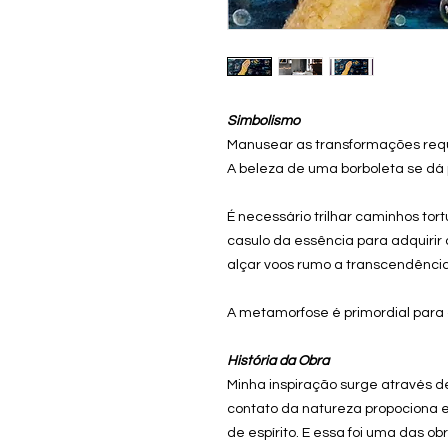
Simbolismo
Manusear as transformações req
A beleza de uma borboleta se dá
É necessário trilhar caminhos tort
casulo da essência para adquirir
alçar voos rumo a transcendência m
A metamorfose é primordial para a
História da Obra
Minha inspiração surge através de
contato da natureza propociona 
de espírito. E essa foi uma das ob