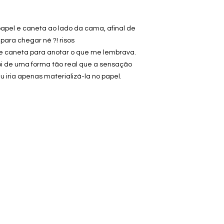
papel e caneta ao lado da cama, afinal de
para chegar né ?! risos
 e caneta para anotar o que me lembrava.
oi de uma forma tão real que a sensação
u iria apenas materializá-la no papel.