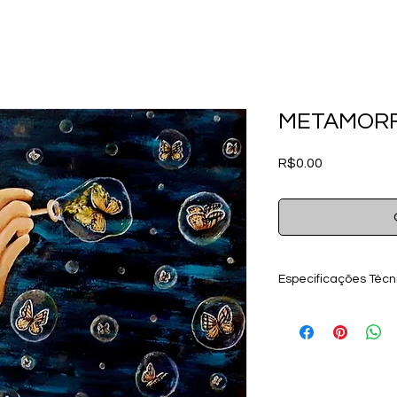
METAMOR
Price
R$0.00
Especificações Técn
Ano 2019
Acrílica sobre pa
Dimensão com mol
Obra entregue c
paspatur, pronta 