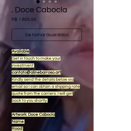
. Doce Cabocla
Preço
R$ 1.800,00
Se tornar Guardiã(o)
Available
Get in touch to make your
investment:
contato@alinebarroso.art
Kindly send the details below via
email so I can obtain a shipping rate
quote from the carriers. I will get
back to you shortly.
Artwork: Doce Cabocla
Name:
Road: