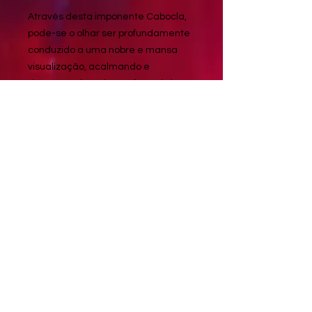
Através desta imponente Cabocla,
pode-se o olhar ser profundamente
conduzido a uma nobre e mansa
visualização, acalmando e
despertando a chama forte do bem
querer.
A irradiação infinita e colorida desta
obra, trasmuta todo sentimento
negativo, malfazejo, sem alegria e
dor desatinada em beleza,
esperança, otimismo, carinho e
liberdade.
O belo atrai. Sejamos
condescendentes com a arte!
Especificações Técnicas