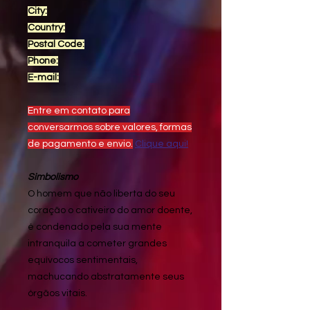
City:
Country:
Postal Code:
Phone:
E-mail:
Entre em contato para
conversarmos sobre valores, formas
de pagamento e envio.
Clique aqui!
Simbolismo
O homem que não liberta do seu
coração o cativeiro do amor doente,
é condenado pela sua mente
intranquila a cometer grandes
equívocos sentimentais,
machucando abstratamente seus
órgãos vitais.