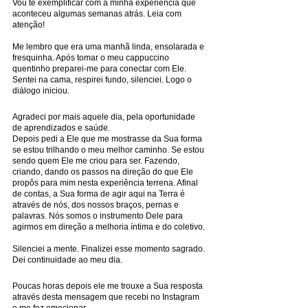
Vou te exemplificar com a minha experiência que 
aconteceu algumas semanas atrás. Leia com 
atenção!
Me lembro que era uma manhã linda, ensolarada e 
fresquinha. Após tomar o meu cappuccino 
quentinho preparei-me para conectar com Ele. 
Sentei na cama, respirei fundo, silenciei. Logo o 
diálogo iniciou.
Agradeci por mais aquele dia, pela oportunidade 
de aprendizados e saúde. 
Depois pedi a Ele que me mostrasse da Sua forma 
se estou trilhando o meu melhor caminho. Se estou 
sendo quem Ele me criou para ser. Fazendo, 
criando, dando os passos na direção do que Ele 
propôs para mim nesta experiência terrena. Afinal 
de contas, a Sua forma de agir aqui na Terra é 
através de nós, dos nossos braços, pernas e 
palavras. Nós somos o instrumento Dele para 
agirmos em direção a melhoria íntima e do coletivo.
Silenciei a mente. Finalizei esse momento sagrado. 
Dei continuidade ao meu dia.
Poucas horas depois ele me trouxe a Sua resposta 
através desta mensagem que recebi no Instagram 