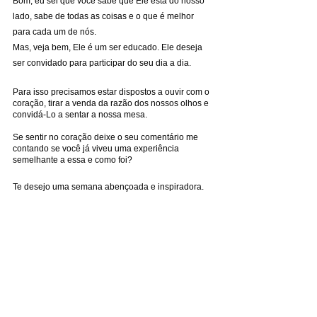
Bom, eu sei que você sabe que Ele está do nosso 
lado, sabe de todas as coisas e o que é melhor 
para cada um de nós.
Mas, veja bem, Ele é um ser educado. Ele deseja 
ser convidado para participar do seu dia a dia.
Para isso precisamos estar dispostos a ouvir com o 
coração, tirar a venda da razão dos nossos olhos e 
convidá-Lo a sentar a nossa mesa.
Se sentir no coração deixe o seu comentário me 
contando se você já viveu uma experiência 
semelhante a essa e como foi?
Te desejo uma semana abençoada e inspiradora.
Com amor, 
Line
espiritualidade
Deus
Inspiração