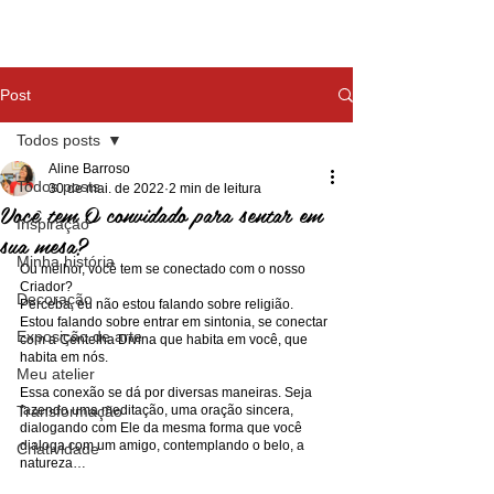
Post
Todos posts
Aline Barroso
Todos posts
30 de mai. de 2022
2 min de leitura
Você tem O convidado para sentar em
Inspiração
sua mesa?
Minha história
Ou melhor, você tem se conectado com o nosso 
Criador?
Decoração
Perceba, eu não estou falando sobre religião. 
Estou falando sobre entrar em sintonia, se conectar 
Exposição de arte
com a Centelha Divina que habita em você, que 
habita em nós.
Meu atelier
Essa conexão se dá por diversas maneiras. Seja 
Transformação
fazendo uma meditação, uma oração sincera, 
dialogando com Ele da mesma forma que você 
dialoga com um amigo, contemplando o belo, a 
Criatividade
natureza…