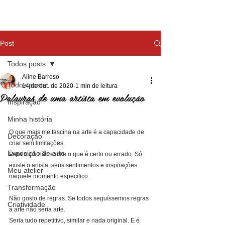
Post
Todos posts
Aline Barroso
Todos posts
14 de out. de 2020
1 min de leitura
Palavras de uma artista em evolução
Inspiração
Minha história
O que mais me fascina na arte é a capacidade de 
Decoração
criar sem limitações.
Exposição de arte
Para mim, não existe o que é certo ou errado. Só 
existe o artista, seus sentimentos e inspirações 
Meu atelier
naquele momento específico.
Transformação
Não gosto de regras. Se todos seguíssemos regras 
Criatividade
a arte não seria arte.
Seria tudo repetitivo, similar e nada original. E é 