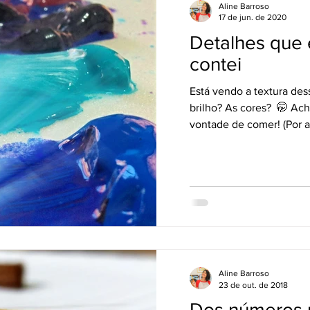
Aline Barroso
17 de jun. de 2020
Detalhes que 
contei
Está vendo a textura dess
brilho? As cores?⁣ ⁣ 🤭 A
vontade de comer! (Por a
Aline Barroso
23 de out. de 2018
Dos números p