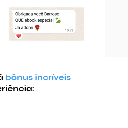
rá
bônus
incríveis
riência: