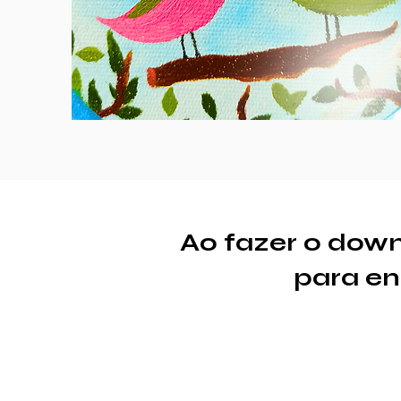
Ao fazer o dow
p
ara en