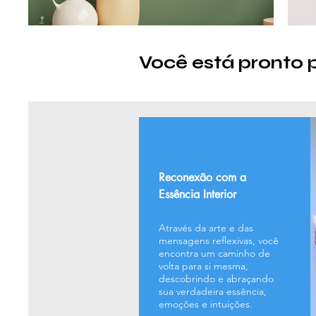
Você está pronto 
Reconexão com a
Essência Interior
Através da arte e das
mensagens reflexivas, você
encontra um caminho de
volta para si mesma,
descobrindo e abraçando
sua verdadeira essência,
emoções e intuições.