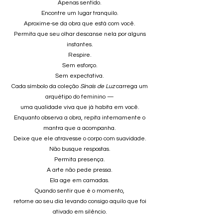
Apenas sentido.
Encontre um lugar tranquilo.
Aproxime-se da obra que está com você.
Permita que seu olhar descanse nela por alguns
instantes.
Respire.
Sem esforço.
Sem expectativa.
Cada símbolo da coleção
Sinais de Luz
carrega um
arquétipo do feminino —
uma qualidade viva que já habita em você.
Enquanto observa a obra, repita internamente o
mantra que a acompanha.
Deixe que ele atravesse o corpo com suavidade.
Não busque respostas.
Permita presença.
A arte não pede pressa.
Ela age em camadas.
Quando sentir que é o momento,
retorne ao seu dia levando consigo aquilo que foi
ativado em silêncio.