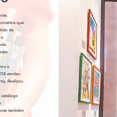
onte.
 conceitos que
tido de
 o
ando
rato.
zou o
2018 vendeu
nzy. Realizou
o catálogo
m
obras também