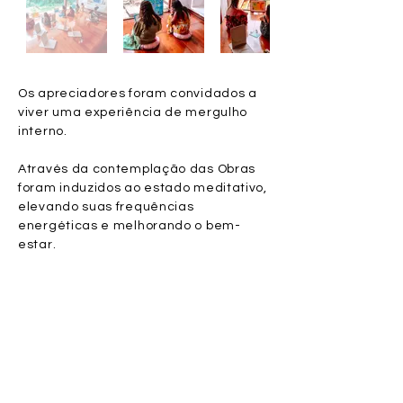
Os apreciadores foram convidados a
viver uma experiência de mergulho
interno.
Através da contemplação das Obras
foram induzidos ao estado meditativo,
elevando suas frequências
energéticas e melhorando o bem-
estar.
Foi uma exposição imersiva e
interativa, reverberando o poder da
arte no inconsciente de cada
participante.
Esse método foi elaborado e
materializado pela artista Aline