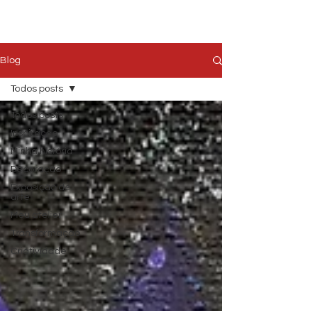
Blog
Todos posts
Todos posts
Inspiração
Minha história
Decoração
Exposição de
arte
Meu atelier
Transformação
Criatividade